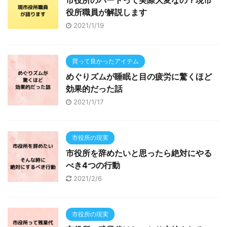
市役所のパートって実際大変なの？現市
役所職員が解説します
2021/1/19
買って良かったアイテム
めぐりズムが睡眠と目の疲労に驚くほど
効果的だった話
2021/1/17
市役所の現実
市役所を辞めたいと思ったら絶対にやる
べき4つの行動
2021/2/6
市役所の現実