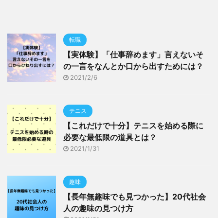
転職
【実体験】「仕事辞めます」言えないそ
の一言をなんとか口から出すためには？
2021/2/6
テニス
【これだけで十分】テニスを始める際に
必要な最低限の道具とは？
2021/1/31
趣味
【長年無趣味でも見つかった】20代社会
人の趣味の見つけ方